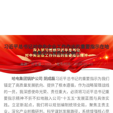
习近平总书记对中央企业工作作出的重要指示在哈
电集团引发热烈反响②
来源：
浏览量：
139
发布时间：2026-01-10
哈电集团锅炉公司 阴成磊
习近平总书记的重要指示为我们
锚定了高质量发展航向、提供了根本遵循，作为战略管理战线
的一员，我深感使命光荣、责任重大，必须将习近平总书记重
要指示精神不折不扣地融入公司“十五五”发展蓝图与具体实
践。立足新起点，我们将以规划编制统领全局，聚焦主责主
业，深化产业前瞻研判，科学谋划发展路径，系统增强核心竞