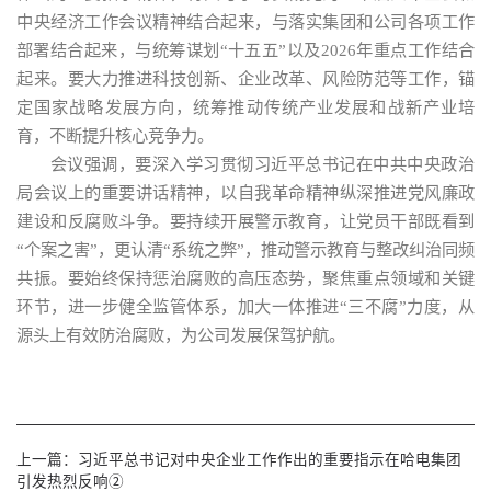
中央经济工作会议精神结合起来，与落实集团和公司各项工作
部署结合起来，与统筹谋划“十五五”以及2026年重点工作结合
起来。要大力推进科技创新、企业改革、风险防范等工作，锚
定国家战略发展方向，统筹推动传统产业发展和战新产业培
育，不断提升核心竞争力。
会议强调，要深入学习贯彻习近平总书记在中共中央政治
局会议上的重要讲话精神，以自我革命精神纵深推进党风廉政
建设和反腐败斗争。要持续开展警示教育，让党员干部既看到
“个案之害”，更认清“系统之弊”，推动警示教育与整改纠治同频
共振。要始终保持惩治腐败的高压态势，聚焦重点领域和关键
环节，进一步健全监管体系，加大一体推进“三不腐”力度，从
源头上有效防治腐败，为公司发展保驾护航。
上一篇：
习近平总书记对中央企业工作作出的重要指示在哈电集团
引发热烈反响②