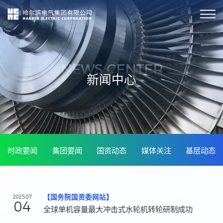
NEWS CENTER
新闻中心
时政要闻
集团要闻
国资动态
媒体关注
基层动态
【国务院国资委网站】
2025.07
04
全球单机容量最大冲击式水轮机转轮研制成功