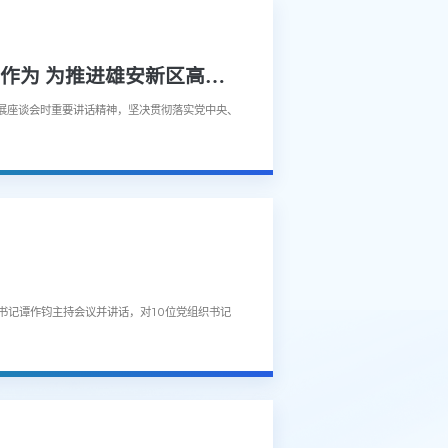
国务院国资委党委认真传达学习贯彻习近平总书记重要讲话精神 积极主动担当作为 为推进雄安新区高质量建设和发展贡献国资央企力量
展座谈会时重要讲话精神，坚决贯彻落实党中央、
委书记谭作钧主持会议并讲话，对10位党组织书记