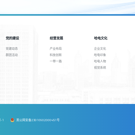
党的建设
经营发展
哈电文化
党建动态
产业布局
企业文化
群团活动
科技创新
哈电印象
一带一路
哈电人物
视觉系统
号-1
黑公网安备23010902000451号