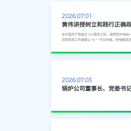
2026.07.01
黄伟讲授树立和践行正确政
在中国共产党成立105周年之际，按照党中央统
员和党务工作者致以“七一”节日问候。哈电集团
开展树立和践行正确政绩观学习教育，再次向全党
2026.07.03
锅炉公司董事长、党委书记