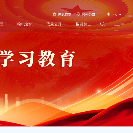
网站首页
股份公司
EN
展
哈电文化
信息公开
招贤纳士