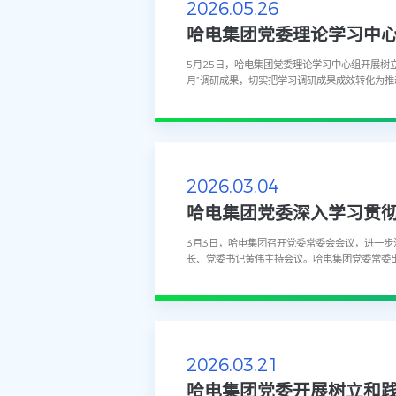
2026.05.26
哈电集团党委理论学习中
5月25日，哈电集团党委理论学习中心组开展树
月”调研成果，切实把学习调研成果成效转化为
开作重点发言；其他中心组成员作研讨发言。会议
2026.03.04
哈电集团党委深入学习贯
3月3日，哈电集团召开党委常委会会议，进一
长、党委书记黄伟主持会议。哈电集团党委常委
开展学习教育指明了方向、提供了重要遵循。在全
2026.03.21
哈电集团党委开展树立和