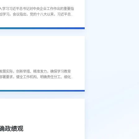
入学习习近平总书记对中央企业工作作出的重要指
加学习。会议指出，党的十八大以来，习近平总
发展实际，创新举措、精准发力，确保学习教育
部署要求，健全工作机构、明确责任分工、细化
确政绩观