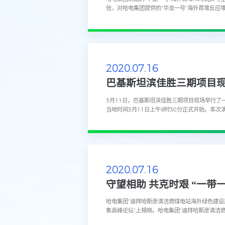
信，对哈电集团提供的“华龙一号”海外首堆反
解，从2019年初的“华龙一号”海外首堆K2机组首
2020.07.16
巴基斯坦滨佳胜三期项目
3月11日，巴基斯坦滨佳胜三期项目现场举行
当地时间3月11日上午8时30分正式开始。本
抚等8个环节组成。 整个演练过程，各
2020.07.16
守望相助 共克时艰 “一带
哈电集团“迪拜哈斯彦清洁燃煤电站海外绿色建设形
象高峰论坛”上揭晓。哈电集团“迪拜哈斯彦清洁
务院国资委指导，中国外文局主办，中国报道杂志社