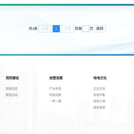
共4条
上页
1
下页
到第
页
跳转
党的建设
经营发展
哈电文化
党建动态
产业布局
企业文化
群团活动
科技创新
哈电印象
一带一路
哈电人物
视觉系统