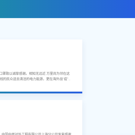
口罩致以诚挚感谢。相知无远近 万里尚为邻在这
线的民众送去清洁的电力能源，更在海外战“疫”中
，中国中原对外工程有限公司上海分公司发来感谢