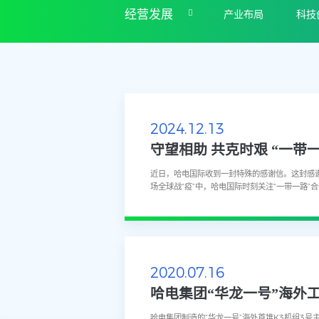
经营发展
产业布局
科技
2024.12.13
守望相助 共克时艰 “一带
近日，哈电国际收到一封特殊的感谢信。这封感
场全球战“疫”中，哈电国际时刻关注“一带一路
为朋友圈的合作伙伴提供力所能及的防疫支持。截止
2020.07.16
哈电集团“华龙一号”海外
哈电集团制造的“华龙一号”海外首堆K3机组3