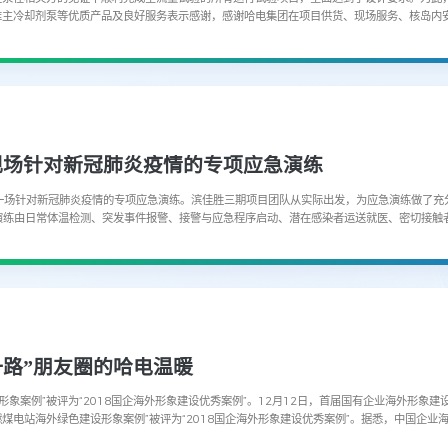
应堆主冷却剂泵等优质产品及良好服务表示感谢，感谢哈电集团在项目供货、现场服务、核岛内
台主泵顺利交付出厂，...
现场针对新冠肺炎疫情的专项应急演练
了一场针对新冠肺炎疫情的专项应急演练。滨佳胜三期项目团队从实际出发，为应急演练做了充
次演练由日常体温检测、突发事件报警、接警与应急程序启动、潜在感染者运送就医、密切接
环节紧凑，人员反应迅速、配合默契、...
一路”朋友圈的哈电温暖
象案例”被评为“2018国企海外形象建设优秀案例”。12月12日，首届国有企业海外形象建设
燃煤电站海外绿色建设形象案例”被评为“2018国企海外形象建设优秀案例”。据悉，中国企
承办。在中国改革开放40周年的背景下，...