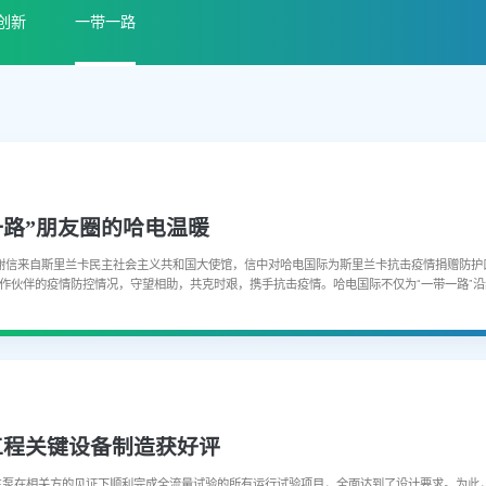
创新
一带一路
一路”朋友圈的哈电温暖
谢信来自斯里兰卡民主社会主义共和国大使馆，信中对哈电国际为斯里兰卡抗击疫情捐赠防护
”合作伙伴的疫情防控情况，守望相助，共克时艰，携手抗击疫情。哈电国际不仅为“一带一路”沿
目前，哈电国际已陆续向近20个国家50多个国际合伙伴提供防疫物资支持。...
工程关键设备制造获好评
号主泵在相关方的见证下顺利完成全流量试验的所有运行试验项目，全面达到了设计要求。为此