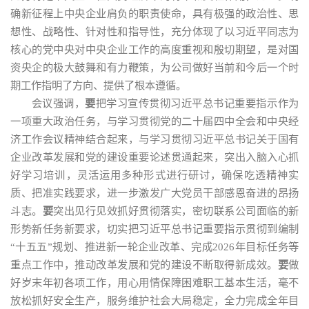
确新征程上中央企业肩负的职责使命，具有极强的政治性、思
想性、战略性、针对性和指导性，充分体现了以习近平同志为
核心的党中央对中央企业工作的高度重视和殷切期望，是对国
资央企的极大鼓舞和有力鞭策，为公司做好当前和今后一个时
期工作指明了方向、提供了根本遵循。
会议强调，
要
把学习宣传贯彻习近平总书记重要指示作为
一项重大政治任务，与学习贯彻党的二十届四中全会和中央经
济工作会议精神结合起来，与学习贯彻习近平总书记关于国有
企业改革发展和党的建设重要论述贯通起来，突出入脑入心抓
好学习培训，灵活运用多种形式进行研讨，确保吃透精神实
质、把准实践要求，进一步激发广大党员干部感恩奋进的昂扬
斗志。
要
突出见行见效抓好贯彻落实，密切联系公司面临的新
形势新任务新要求，切实把习近平总书记重要指示贯彻到编制
“十五五”规划、推进新一轮企业改革、完成2026年目标任务等
重点工作中，推动改革发展和党的建设不断取得新成效。
要
做
好岁末年初各项工作，用心用情保障困难职工基本生活，毫不
放松抓好安全生产，服务维护社会大局稳定，全力完成全年目