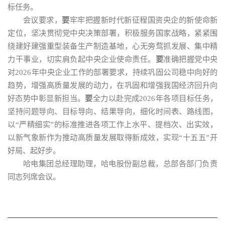
标任务。
会议要求，
要
牢牢把握新时代新征程国资央企的新使命新
定位，坚决贯彻党中央决策部署，积极服务国家战略，紧紧围
绕建好建强重型装备生产制造基地，心无旁骛抓发展、集中精
力干事业，切实肩负起中央企业使命责任。
要
准确把握党中央
对2026年中央企业工作的部署要求，持续巩固公司稳中向好的
趋势，增强高质量发展的动力，在巩固和增强我国经济回升向
好态势中彰显新担当。
要
全力以赴完成2026年各项目标任务，
坚持问题导向、目标导向、结果导向，细化时间表、路线图，
以“严精细实”的标准推进各项工作上水平、提档次、出实效，
以新气象新作为推动高质量发展取得新成效，实现“十五五”开
好局、起好步。
哈电集团总经理助理，哈电股份副总裁，总部各部门负责
同志列席会议。