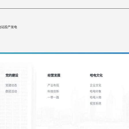
电站投产发电
党的建设
经营发展
哈电文化
党建动态
产业布局
企业文化
群团活动
科技创新
哈电印象
一带一路
哈电人物
视觉系统