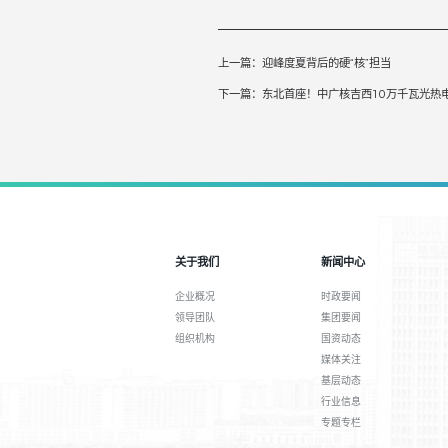
上一篇：
迎峰度夏背后的硬“核”担当
下一篇：
东北首座！中广核吉西10万千瓦光热
关于我们
新闻中心
企业概况
时政要闻
领导团队
集团要闻
组织机构
国资动态
媒体关注
基层动态
行业信息
专题专栏