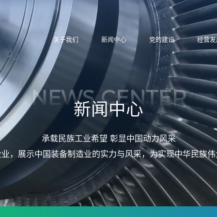
关于我们
新闻中心
党的建设
经营发
NEWS CENTER
新闻中心
承载民族工业希望 彰显中国动力风采
企业，展示中国装备制造业的实力与风采，为实现中华民族伟