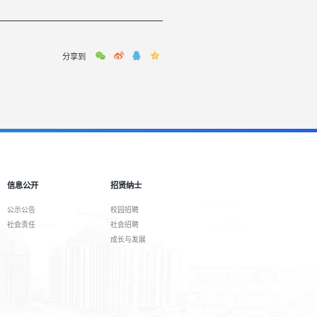
分享到
信息公开
招贤纳士
公示公告
校园招聘
社会责任
社会招聘
成长与发展