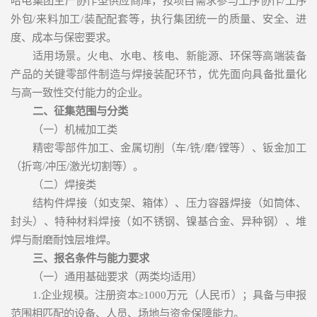
哈电集团生产协作型供应商库，按项目需求参与工序协作/工序
外包/来料加工/装配配套等，执行集团统一的质量、安全、进
度、成本与保密要求。
适用场景。火电、水电、核电、新能源、环保等高端装备
产品的关键零部件制造与焊接装配环节，优先面向具备批量化
与高一致性交付能力的企业。
二、征集范围与分类
（一）机械加工类
精密零部件加工、金属切削（车/铣/磨/镗等）、钣金加工
（折弯/冲压/激光切割等）。
（二）焊接类
结构件焊接（如支架、箱体）、压力容器焊接（如筒体、
封头）、特种材料焊接（如不锈钢、镍基合金、异种钢）、堆
焊与耐磨耐蚀层堆焊。
三、报名条件与能力要求
（一）通用基础要求（两类均适用）
1.企业规模。注册资本≥1000万元（人民币）；具备与申报
范围相匹配的设备、人员、场地与资金保障能力。