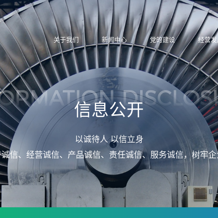
关于我们
新闻中心
党的建设
经营发
FORMATION DISCLOS
信息公开
以诚待人 以信立身
产诚信、经营诚信、产品诚信、责任诚信、服务诚信，树牢企