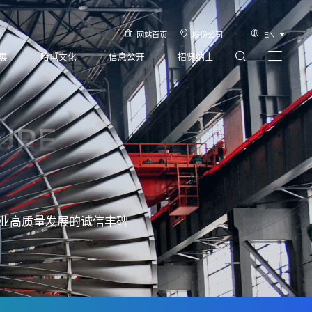
网站首页
股份公司
EN
展
哈电文化
信息公开
招贤纳士
URE
业高质量发展的诚信丰碑