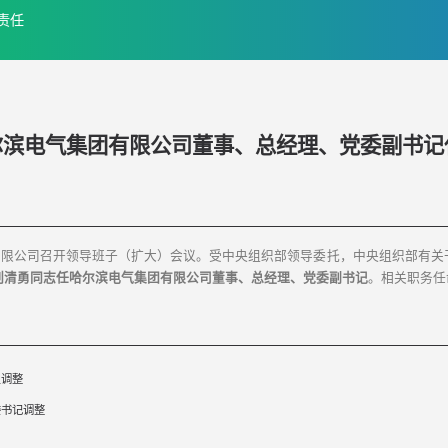
责任
尔滨电气集团有限公司董事、总经理、党委副书记
集团有限公司召开领导班子（扩大）会议。受中央组织部领导委托，中央组织部有
刘清勇同志任哈尔滨电气集团有限公司董事、总经理、党委副书记
。相关职务任
员调整
委书记调整