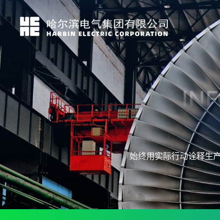
IN
始终用实际行动诠释生