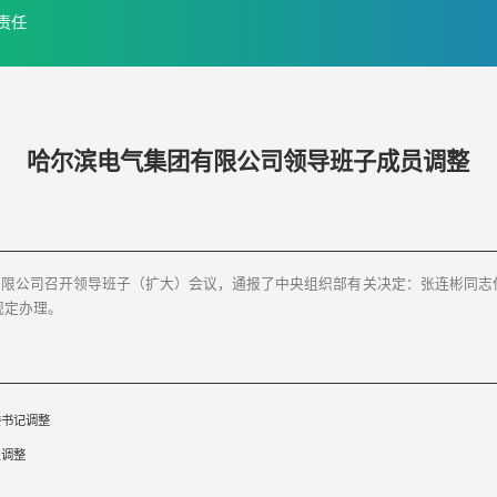
责任
哈尔滨电气集团有限公司领导班子成员调整
集团有限公司召开领导班子（扩大）会议，通报了中央组织部有关决定：
张连彬同志
规定办理。
委书记调整
员调整