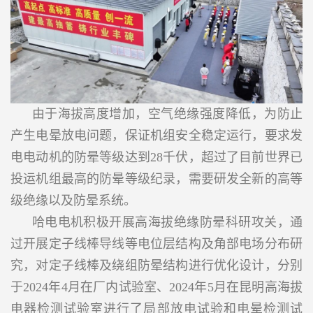
由于海拔高度增加，空气绝缘强度降低，为防止
产生电晕放电问题，保证机组安全稳定运行，要求发
电电动机的防晕等级达到28千伏，超过了目前世界已
投运机组最高的防晕等级纪录，需要研发全新的高等
级绝缘以及防晕系统。
哈电电机积极开展高海拔绝缘防晕科研攻关，通
过开展定子线棒导线等电位层结构及角部电场分布研
究，对定子线棒及绕组防晕结构进行优化设计，分别
于2024年4月在厂内试验室、2024年5月在昆明高海拔
电器检测试验室进行了局部放电试验和电晕检测试