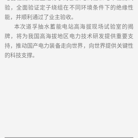
验，全面验证定子绕组在不同环境条件下的绝缘性
能，并顺利通过了业主验收。
本次道孚抽水蓄能电站高海拔现场试验室的揭
牌，将为我国高海拔地区电力技术研发提供重要支
持，推动国产电力装备走向世界，向世界提供关键性
的科技支撑。