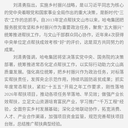
刘清勇指出，实施乡村振兴战略，是以习近平同志为核心
的党中央着眼党和国家事业全局作出的重大决策，是新时代“三
农”工作的总抓手。自2013年定点帮扶文山市以来，哈电集团把
服务脱贫攻坚和乡村振兴作为重要政治任务，聚焦“五大振兴”
统筹推进帮扶工作，与文山干部群众同心协作，近年来4次获得
中央单位定点帮扶成效考核“好”的评价，这是双方共同努力的
成果。
刘清勇强调，哈电集团将坚决落实党中央、国务院的决策
部署，统筹推进常态化定点帮扶工作，以实际行动助力文山高
质量发展。强化高位统筹，把乡村振兴作为政治任务，对标落
实帮扶责任，发挥央企示范作用，持续巩固防返贫成果；抓实
年度常态帮扶，紧扣“十五五”开局之年工作要求，刚性落地
2026年帮扶项目，推动各项任务早落地、早见效；做强产业长
效帮扶，立足文山资源培育富民产业，学习推广“千万工程”经
验，全面夯实乡村发展基础；深化企地联动协作，拓宽消费、
人才、产业合作渠道，加强项目资金监管，规范完善帮扶项目
台账，总结推广帮扶典型经验。