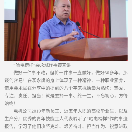
“哈电榜样”裴永斌作事迹宣讲
做好一件事不难，但将一件事一直做好，做好30多年，那
谈何容易！在裴永斌的身上体现了一种精神、一种职业素养，
借用裴永斌在分享中的提到的八个字来概括最为贴切：热爱、
专注、责任、担当！就是要择一事、终一生，不忘初心，方得
始终！
电机公司2019年新员工、近五年入职的高校毕业生，以及
生产分厂优秀的青年技能工人代表聆听了“哈电榜样”作的事迹
报告，学习了他们攻坚克难、艰苦奋斗、担当作为、锐意进取