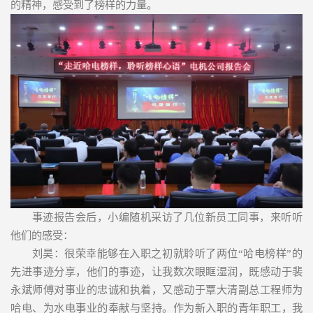
的精神，感受到了榜样的力量。
事迹报告会后，小编随机采访了几位新员工同事，来听听
他们的感受：
刘昊：很荣幸能够在入职之初就聆听了两位“哈电榜样”的
先进事迹分享，他们的事迹，让我数次眼眶湿润，既感动于裴
永斌师傅对事业的忠诚和执着，又感动于覃大清副总工程师为
哈电、为水电事业的奉献与坚持。作为新入职的青年职工，我