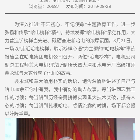
来源：哈尔滨电气集团有限公司
浏览量：
20687
发布时间：2019-08-28
为深入推进“不忘初心、牢记使命”主题教育工作，进一步
弘扬和传承“哈电榜样”精神，持续发挥“哈电榜样”示范作用，大
力营造学榜样当先进、砥砺奋进新哈电的浓厚氛围。8月21日，
一场以“走近哈电榜样，聆听榜样心语”为主题的“哈电榜样”事迹
报告会在哈电集团电机公司召开。两位“哈电榜样”，电机公司
副总工程师兼大电机研究所副所长覃大清和水电分厂高级技师
裴永斌与大家分享了他们的故事。
裴永斌和覃大清用朴实的话语，饱含深情地讲述了自己与
哈电30余年你中有我，我中有你的动人故事。每当讲到忘我工
作的时候；每当讲到历经奋勇拼搏实现重大技术突破，振奋人
心的时候；每当讲到扎根哈电，感情流露的时候，场下都会报
以阵阵掌声。