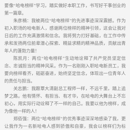
要像“哈电榜样”学习，踏实做好本职工作，书写好干事创业的
第一篇章。
朱彦楠：我被两位“哈电榜样”的先进事迹深深震撼。作为
初入职场的哈电新人，感谢两位榜样的精神引领，这会让我对
日后的工作充满激情和信念。我将努力打好基础，在工作中传
承和发扬两位前辈潜心探索、精益求精的精神品质，贡献出青
年人的蓬勃力量！
陈凯月：两位“哈电榜样”生动地诠释了共产党员坚定信
念、忠诚担当的精神风采。作为一名刚刚入职哈电新员工，我
要向榜样看齐，砥砺奋进，始终坚定信念，体现出一位青年人
的责任与担当。
关志鹏：我跟覃大清副总工程师一样，不远千里，踏上追
梦之路。他有情怀、有担当、有才华，在哈电的大舞台上不忘
初心，用实际行动诠释了不一样的自己。我要以他为榜样，成
为像他一样的人！
郑佰强：两位“哈电榜样”的优秀事迹深深地感染了我，更
让我作为一名新哈电人感到骄傲和自豪，我会以榜样们为标