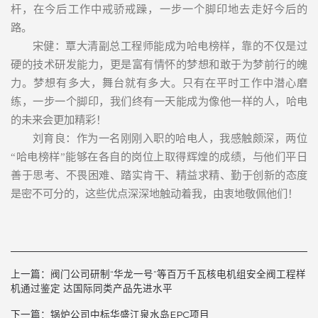
杆，在今后工作中戒骄戒躁，一步一个脚印地去走好今后的
路。
宋健：覃大清副总工程师能成为哈电榜样，靠的不仅是过
硬的技术研发能力，更是富有情怀的梦想和敢于为梦前行的魄
力。梦想有多大，舞台就有多大。只有在平时工作中潜心磨
练，一步一个脚印，我们终有一天能成为像他一样的人，哈电
的未来会更加精彩！
刘育良：作为一名刚刚入职的哈电人，我感触颇深，两位
“哈电榜样”能够在各自的岗位上取得辉煌的成绩，与他们平日
善于思考、不畏困难、踏实肯干、精益求精、勤于创新的态度
是密不可分的，这些优点深深地触动着我，由衷地敬佩他们！
上一篇：
阀门公司研制“华龙一号”等百万千瓦核电机组安全阀工程样
机通过鉴定 达国际同类产品先进水平
下一篇：
锅炉公司中标华盛江泉水岛EPC项目