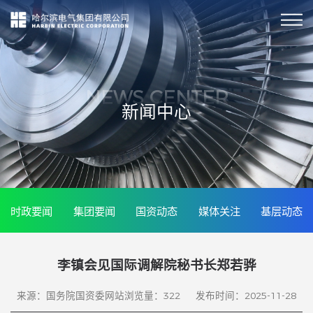
NEWS CENTER
新闻中心
时政要闻
集团要闻
国资动态
媒体关注
基层动态
李镇会见国际调解院秘书长郑若骅
来源：国务院国资委网站
浏览量：
322
发布时间：2025-11-28