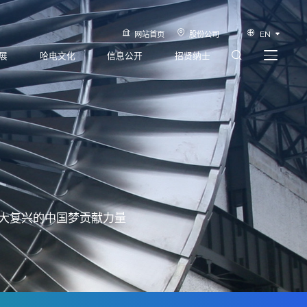
网站首页
股份公司
EN
展
哈电文化
信息公开
招贤纳士
大复兴的中国梦贡献力量