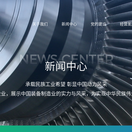
关于我们
新闻中心
党的建设
经营发
NEWS CENTER
新闻中心
承载民族工业希望 彰显中国动力风采
企业，展示中国装备制造业的实力与风采，为实现中华民族伟