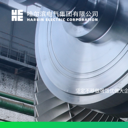
坚定不移做强做优做大